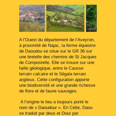
o
s
t
é
l
e
A l’Ouest du département de l’Aveyron,
6
à proximité de Najac, la ferme équestre
d
de Daoudou se situe sur le GR 36 sur
é
une bretelle des chemins de St Jacques
c
de Compostelle. Elle se trouve sur une
e
faille géologique, entre le Causse
m
terrain calcaire et le Ségala terrain
b
argileux. Cette configuration apporte
r
une biodiversité et une grande richesse
e
de flore et de faune sauvages.
2
0
A l’origine le lieu a toujours porté le
2
nom de « Daoudour ». En Celte, Daou
5
se traduit par deux et Dour par
p